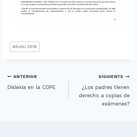
Etiquetas
#
EvAU 2019
de
la
entrada:
Navegación
ANTERIOR
SIGUIENTE
Dislexia en la COPE
¿Los padres tienen
de
derecho a copias de
entradas
exámenes?