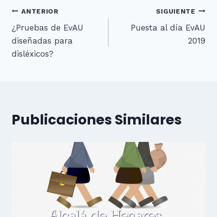
Navegación
ANTERIOR
SIGUIENTE
¿Pruebas de EvAU
Puesta al día EvAU
de
diseñadas para
2019
entradas
disléxicos?
Publicaciones Similares