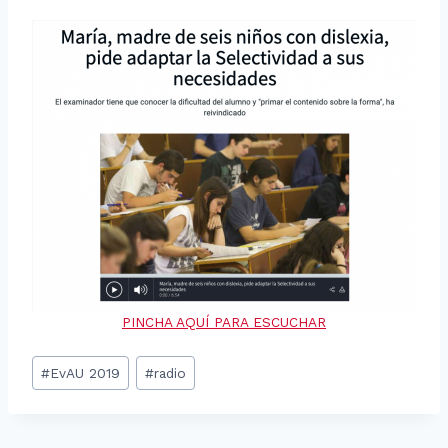
PINCHA AQUÍ PARA ESCUCHAR
Etiquetas
#
EvAU 2019
#
radio
de
la
entrada: