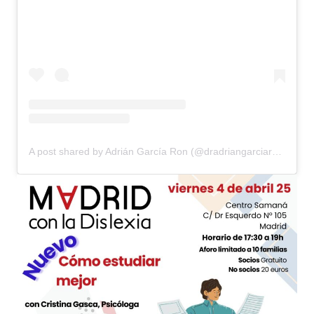
A post shared by Adrián García Ron (@dradriangarciaron)