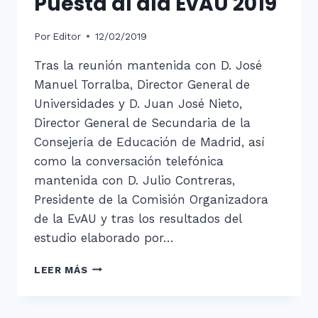
Puesta al día EvAU 2019
DE
MADRID,
APROBADAS
Por
Editor
12/02/2019
POR
LA
Tras la reunión mantenida con D. José
CONSEJERÍA
Manuel Torralba, Director General de
DE
Universidades y D. Juan José Nieto,
EDUCACIÓN
Director General de Secundaria de la
Consejería de Educación de Madrid, así
como la conversación telefónica
mantenida con D. Julio Contreras,
Presidente de la Comisión Organizadora
de la EvAU y tras los resultados del
estudio elaborado por…
PUESTA
LEER MÁS
AL
DÍA
EVAU