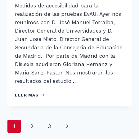
Medidas de accesibilidad para la
realización de las pruebas EvAU. Ayer nos
reunimos con D. José Manuel Torralba,
Director General de Universidades y D.
Juan José Nieto, Director General de
Secundaria de la Consejería de Educación
de Madrid. Por parte de Madrid con la
Dislexia acudieron Gloriana Hernanz y
Maria Sanz-Pastor. Nos mostraron los
resultados del estudio…
REUNIÓN
LEER MÁS
CONSEJERÍA
DE
MADRID
SOBRE
Navegación
Siguiente
1
2
3
LA
EVAU
de
página