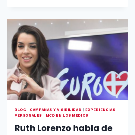
EN
LA
CUATRO
BLOG
|
CAMPAÑAS Y VISIBILIDAD
|
EXPERIENCIAS
PERSONALES
|
MCD EN LOS MEDIOS
Ruth Lorenzo habla de