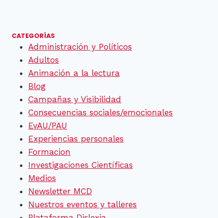
de
anterior
página
página
CATEGORÍAS
Administración y Políticos
Adultos
Animación a la lectura
Blog
Campañas y Visibilidad
Consecuencias sociales/emocionales
EvAU/PAU
Experiencias personales
Formacion
Investigaciones Científicas
Medios
Newsletter MCD
Nuestros eventos y talleres
Plataforma Dislexia