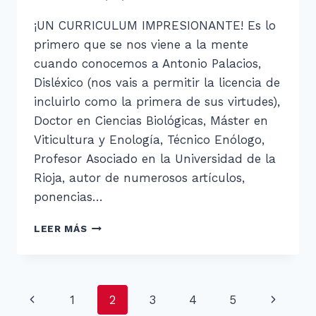
¡UN CURRICULUM IMPRESIONANTE! Es lo
primero que se nos viene a la mente
cuando conocemos a Antonio Palacios,
Disléxico (nos vais a permitir la licencia de
incluirlo como la primera de sus virtudes),
Doctor en Ciencias Biológicas, Máster en
Viticultura y Enología, Técnico Enólogo,
Profesor Asociado en la Universidad de la
Rioja, autor de numerosos artículos,
ponencias…
UN
LEER MÁS
CURRICULUM
IMPRESIONANTE
Navegación
Página
Siguient
1
2
3
4
5