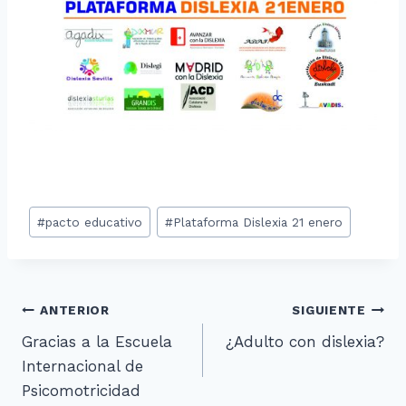
Etiquetas
#
pacto educativo
#
Plataforma Dislexia 21 enero
de
la
entrada:
Navegación
ANTERIOR
SIGUIENTE
Gracias a la Escuela
¿Adulto con dislexia?
de
Internacional de
entradas
Psicomotricidad