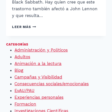
Black Sabbath. Hay quien cree que este
trastorno también afectó a John Lennon
y que resulta…
DISLEXIA
LEER MÁS
EN
EL
CAMINO
CATEGORÍAS
A
Administración y Políticos
EUROVISIÓN
Adultos
Animación a la lectura
Blog
Campañas y Visibilidad
Consecuencias sociales/emocionales
EvAU/PAU
Experiencias personales
Formacion
Investigaciones Científicas