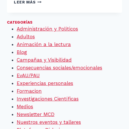
TODO
LEER MÁS
VIAJE
COMIENZA
CON
CATEGORÍAS
UN
Administración y Políticos
PRIMER
Adultos
PASO
Animación a la lectura
Blog
Campañas y Visibilidad
Consecuencias sociales/emocionales
EvAU/PAU
Experiencias personales
Formacion
Investigaciones Científicas
Medios
Newsletter MCD
Nuestros eventos y talleres