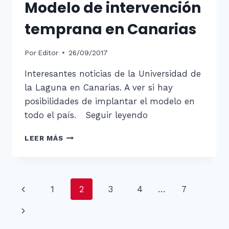
Modelo de intervención
temprana en Canarias
Por
Editor
26/09/2017
Interesantes noticias de la Universidad de
la Laguna en Canarias. A ver si hay
posibilidades de implantar el modelo en
todo el país. Seguir leyendo
MODELO
LEER MÁS
DE
INTERVENCIÓN
TEMPRANA
EN
Navegación
Página
1
2
3
4
…
7
CANARIAS
de
anterior
Siguiente