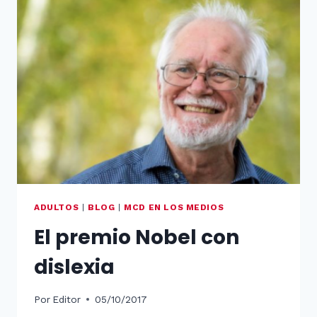
RADIO
COPE
MADRID
ADULTOS
|
BLOG
|
MCD EN LOS MEDIOS
El premio Nobel con
dislexia
Por
Editor
05/10/2017