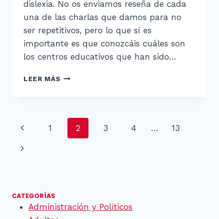
dislexia. No os enviamos reseña de cada
una de las charlas que damos para no
ser repetitivos, pero lo que sí es
importante es que conozcáis cuáles son
los centros educativos que han sido…
INFORMAMOS
LEER MÁS
SOBRE
LA
DISLEXIA
EN
Navegación
Página
1
2
3
4
…
13
TU
CENTRO
de
anterior
Siguiente
página
página
CATEGORÍAS
Administración y Políticos