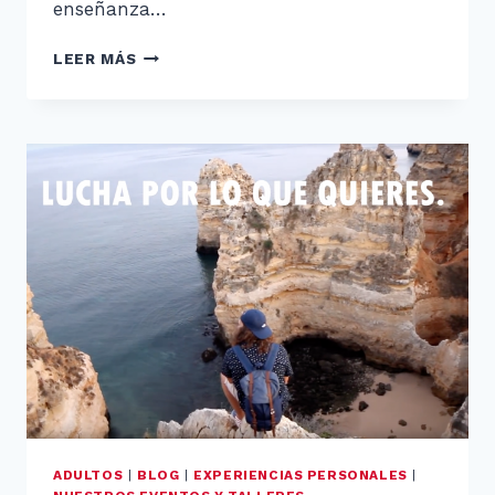
enseñanza…
V
LEER MÁS
ENCUENTRO
DE
LA
PLATAFORMA
DISLEXIA
ADULTOS
|
BLOG
|
EXPERIENCIAS PERSONALES
|