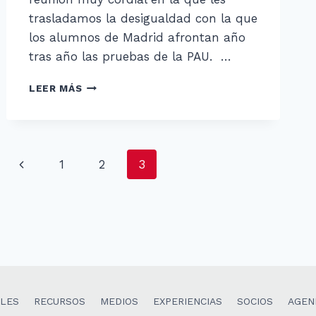
trasladamos la desigualdad con la que
los alumnos de Madrid afrontan año
tras año las pruebas de la PAU. …
JULIO
LEER MÁS
CONTRERAS
Y
ELISA
RUÍZ
Navegación
Página
1
2
3
de
anterior
página
LES
RECURSOS
MEDIOS
EXPERIENCIAS
SOCIOS
AGEN