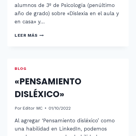
alumnos de 3º de Psicología (penúltimo
año de grado) sobre «Dislexia en el aula y
en casa» y…
MADRID
LEER MÁS
CON
LA
DISLEXIA
EN
LA
BLOG
UNIVERSIDAD
«PENSAMIENTO
PONTIFICIA
DE
DISLÉXICO»
COMILLAS
Por
Editor MC
01/10/2022
Al agregar ‘Pensamiento disléxico’ como
una habilidad en LinkedIn, podemos