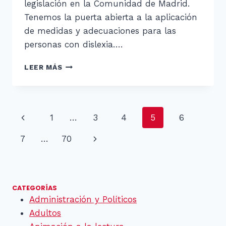
legislación en la Comunidad de Madrid.
Tenemos la puerta abierta a la aplicación
de medidas y adecuaciones para las
personas con dislexia….
¡
LEER MÁS
FELICES
VACACIONES
!
Navegación
Página
1
…
3
4
5
6
de
anterior
Siguiente
7
…
70
página
página
CATEGORÍAS
Administración y Políticos
Adultos