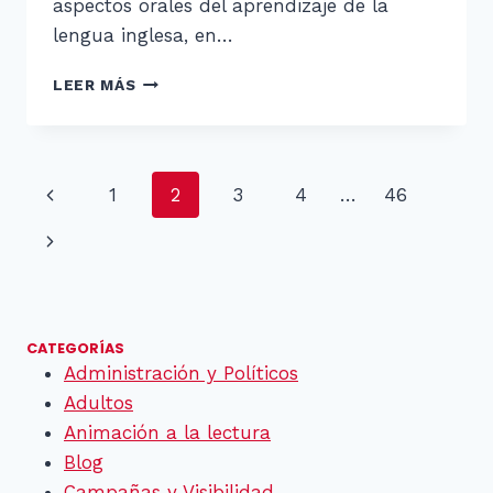
aspectos orales del aprendizaje de la
lengua inglesa, en…
BECAS
LEER MÁS
DE
INMERSIÓN
LINGÜÍSTICA
Navegación
Página
1
2
3
4
…
46
de
anterior
Siguiente
página
página
CATEGORÍAS
Administración y Políticos
Adultos
Animación a la lectura
Blog
Campañas y Visibilidad