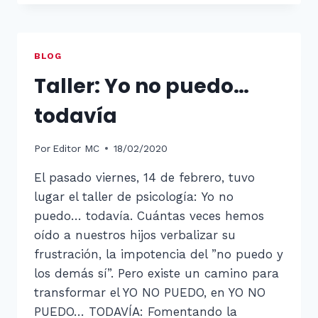
DE
LA
PRINCESA
BEATRIZ,
BLOG
NIETA
Taller: Yo no puedo…
DE
LA
todavía
REINA
ISABEL
II
Por
Editor MC
18/02/2020
DE
INGLATERRA.
El pasado viernes, 14 de febrero, tuvo
lugar el taller de psicología: Yo no
puedo… todavía. Cuántas veces hemos
oído a nuestros hijos verbalizar su
frustración, la impotencia del ”no puedo y
los demás sí”. Pero existe un camino para
transformar el YO NO PUEDO, en YO NO
PUEDO… TODAVÍA: Fomentando la