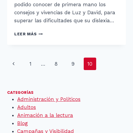
podido conocer de primera mano los
consejos y vivencias de Luz y David, para
superar las dificultades que su dislexia…
¡GRACIAS
LEER MÁS
LUZ
Y
DAVID!
Navegación
Página
1
…
8
9
10
de
anterior
página
CATEGORÍAS
Administración y Políticos
Adultos
Animación a la lectura
Blog
Campañas y Visibilidad