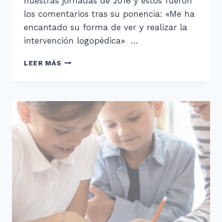
nuestras jornadas de 2016 y estos fueron
los comentarios tras su ponencia: «Me ha
encantado su forma de ver y realizar la
intervención logopédica» …
CONOCE
LEER MÁS
A
LOS
PONENTES
DE
NUESTRAS
JORNADAS:
DANIEL
CUBILLA