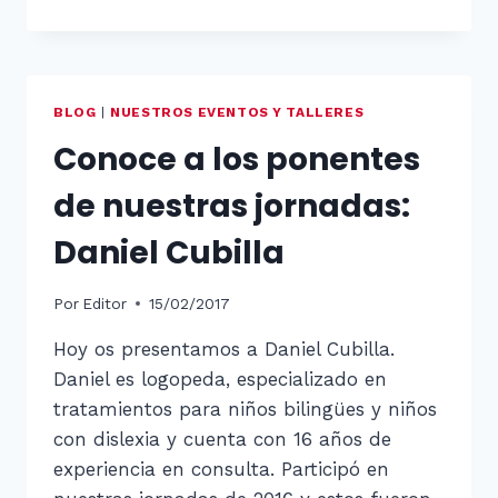
A
LOS
PONENTES
DE
NUESTRAS
BLOG
|
NUESTROS EVENTOS Y TALLERES
JORNADAS:
Conoce a los ponentes
FRANCISCA
SERRANO
de nuestras jornadas:
Daniel Cubilla
Por
Editor
15/02/2017
Hoy os presentamos a Daniel Cubilla.
Daniel es logopeda, especializado en
tratamientos para niños bilingües y niños
con dislexia y cuenta con 16 años de
experiencia en consulta. Participó en