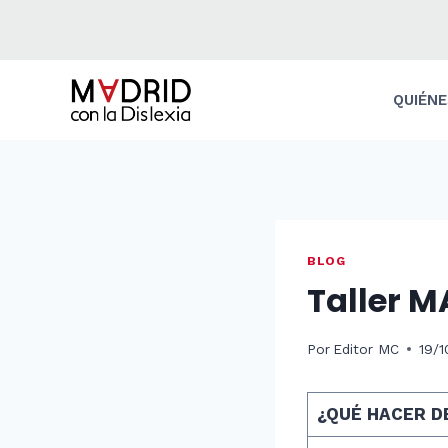
Saltar
al
contenido
QUIÉN
BLOG
Taller 
Por
Editor MC
19/
¿QUÉ HACER D