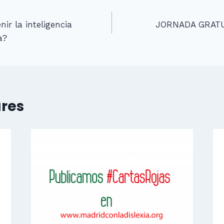
n
ir la inteligencia
JORNADA GRATU
a?
ares