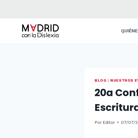
Saltar
al
contenido
QUIÉN
BLOG
|
NUESTROS E
20a Conf
Escritur
Por
Editor
07/07/2