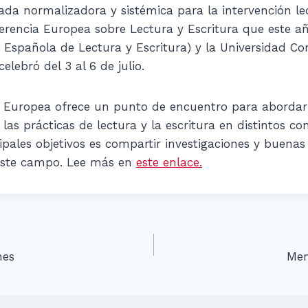
ada normalizadora y sistémica para la intervención lec
erencia Europea sobre Lectura y Escritura que este a
 Española de Lectura y Escritura) y la Universidad C
elebró del 3 al 6 de julio.
a Europea ofrece un punto de encuentro para aborda
las prácticas de lectura y la escritura en distintos con
ipales objetivos es compartir investigaciones y buenas
 este campo. Lee más en
este enlace.
n
nes
Mem