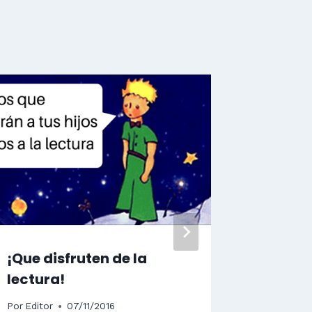
Jornad
Murcia
Por
Editor
¡Que disfruten de la
lectura!
Por
Editor
07/11/2016