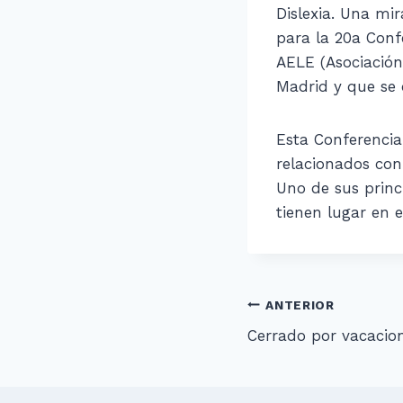
Dislexia. Una mir
para la 20a Conf
AELE (Asociación
Madrid y que se c
Esta Conferenci
relacionados con 
Uno de sus princ
tienen lugar en
Navegació
ANTERIOR
Cerrado por vacacio
de
entradas