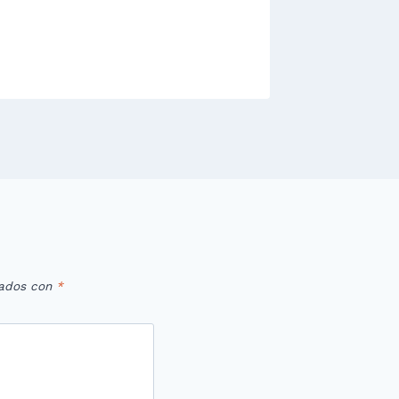
cados con
*