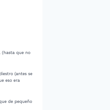
a (hasta que no
iestro (antes se
ue eso era
a que de pequeño