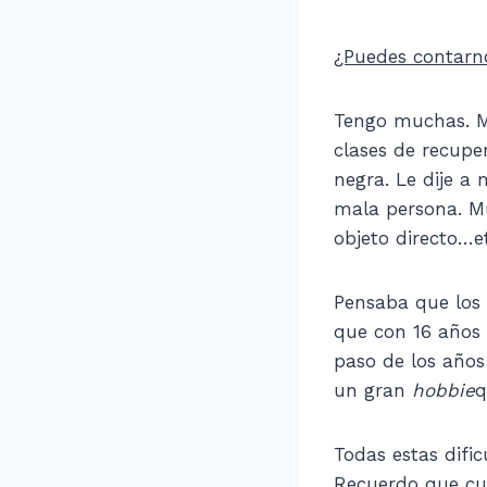
¿Puedes contarn
Tengo muchas. Me
clases de recupe
negra. Le dije a 
mala persona. Mu
objeto directo…e
Pensaba que los
que con 16 años 
paso de los años
un gran
hobbie
q
Todas estas difi
Recuerdo que cu