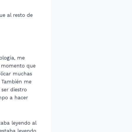
ue al resto de
ología, me
un momento que
plicar muchas
s. También me
ser diestro
mpo a hacer
taba leyendo al
 estaba leyendo