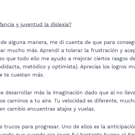
fancia y juventud la dislexia?
 de alguna manera, me di cuenta de que para consegui
car mucho más. Aprendí a tolerar la frustración y acep
creo que todo ello me ayudo a mejorar ciertos rasgos d
odidacta, metódico y optimista). Aprecias los logros
e te cuestan más.
ce desarrollar más la imaginación dado que al no lleva
os caminos a tu aire. Tu velocidad es diferente, muc
 en cambio encuentras atajos y vuelas.
trucos para progresar. Uno de ellos es la anticipació
uerdo que cuando era joven fui bastante bueno al Sq