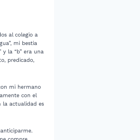
s al colegio a
gua”, mi bestia
” y la “b” era una
o, predicado,
 con mi hermano
samente con el
 la actualidad es
 anticiparme.
 me compre