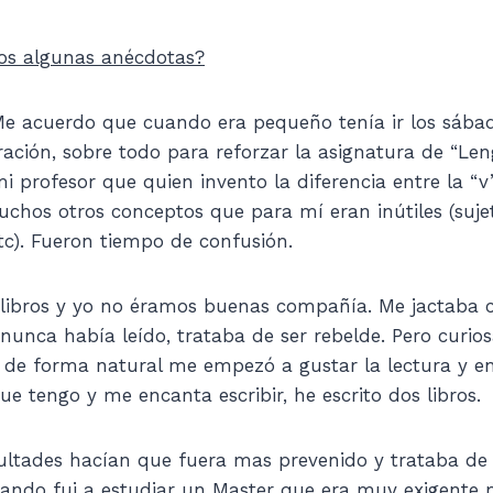
os algunas anécdotas?
 acuerdo que cuando era pequeño tenía ir los sábado
ración, sobre todo para reforzar la asignatura de “Len
mi profesor que quien invento la diferencia entre la “v
chos otros conceptos que para mí eran inútiles (sujet
tc). Fueron tiempo de confusión.
 libros y yo no éramos buenas compañía. Me jactaba
nunca había leído, trataba de ser rebelde. Pero curio
 de forma natural me empezó a gustar la lectura y en
ue tengo y me encanta escribir, he escrito dos libros.
cultades hacían que fuera mas prevenido y trataba de
ando fui a estudiar un Master que era muy exigente