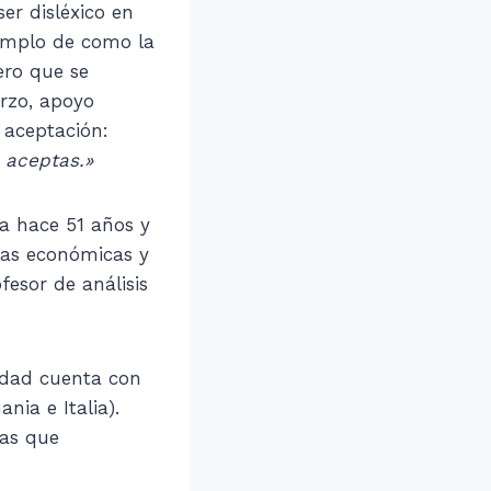
er disléxico en
jemplo de como la
pero que se
rzo, apoyo
 aceptación:
 aceptas.»
ia hace 51 años y
cias económicas y
fesor de análisis
lidad cuenta con
nia e Italia).
eas que