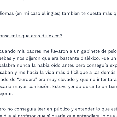
diomas (en mi caso el ingles) también te cuesta más q
onsciente que eras disléxico?
cuando mis padres me llevaron a un gabinete de psic
uebas y nos dijeron que era bastante disléxico. Fue 
 palabra nunca la había oído antes pero conseguía ex
aban y me hacia la vida más difícil que a los demá
rado de “zurdera” era muy elevado y que no intentara 
caría mayor confusión. Estuve yendo durante un tie
ejorar.
pero no conseguía leer en público y entender lo que es
 dije al profesor que si quería que entendiera lo que