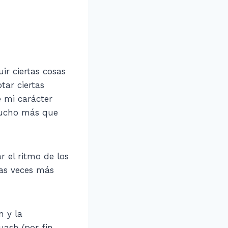
r ciertas cosas
tar ciertas
e mi carácter
 mucho más que
r el ritmo de los
has veces más
n y la
uash (por fin