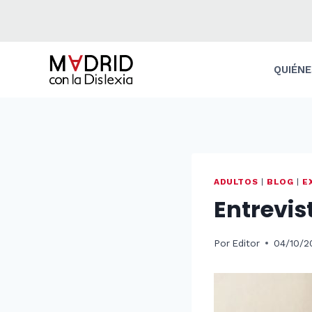
Saltar
al
contenido
QUIÉN
ADULTOS
|
BLOG
|
E
Entrevis
Por
Editor
04/10/2