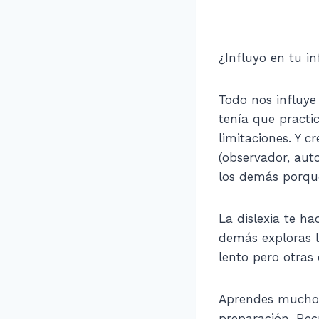
¿Influyo en tu in
Todo nos influye
tenía que practi
limitaciones. Y 
(observador, aut
los demás porqu
La dislexia te ha
demás exploras l
lento pero otras
Aprendes muchos 
preparación. Rec