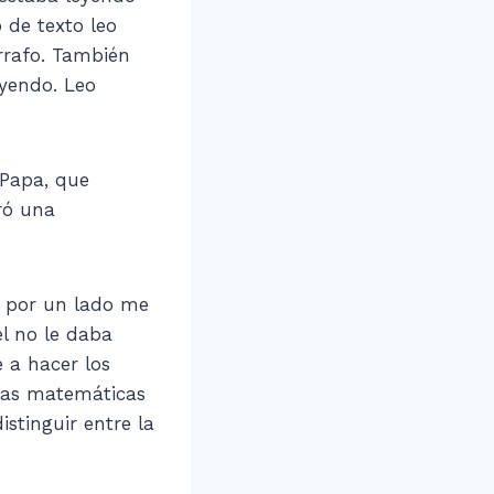
 de texto leo
árrafo. También
eyendo. Leo
 Papa, que
ró una
 y por un lado me
l no le daba
 a hacer los
 las matemáticas
stinguir entre la