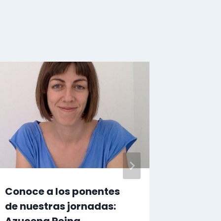
Conoce a los ponentes
JORNA
de nuestras jornadas:
FORMA
Azucena Reina