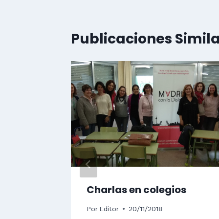
Publicaciones Simil
 de
exia,
a web
drid
Charlas en colegios
Por
Editor
20/11/2018