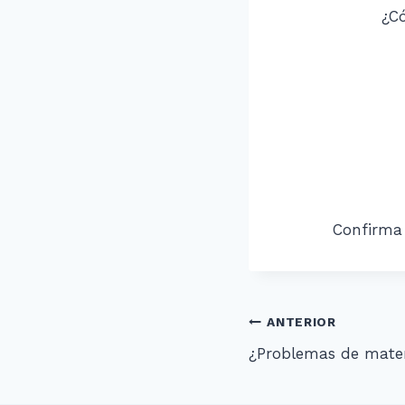
¿Có
Confirma 
Navegació
ANTERIOR
¿Problemas de mate
de
entradas