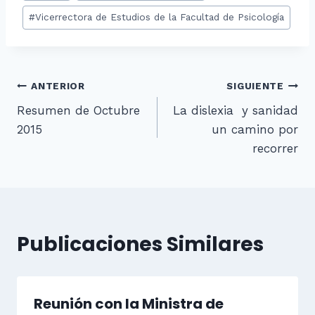
#
Vicerrectora de Estudios de la Facultad de Psicología
la
entrada:
Navegación
ANTERIOR
SIGUIENTE
Resumen de Octubre
La dislexia y sanidad
de
2015
un camino por
entradas
recorrer
Publicaciones Similares
Reunión con la Ministra de