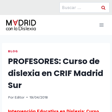
Saltar
Buscar:
al
contenido
BLOG
PROFESORES: Curso de
dislexia en CRIF Madrid
Sur
Por
Editor
19/04/2018
Intervención Educativa en Dislexia: Curso