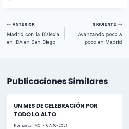
de
la
entrada:
Navegación
ANTERIOR
SIGUIENTE
Madrid con la Dislexia
Avanzando poco a
de
en IDA en San Diego
poco en Madrid
entradas
Publicaciones Similares
UN MES DE CELEBRACIÓN POR
TODO LO ALTO
Por
Editor MC
07/10/2021