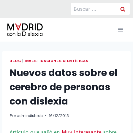
Saltar
Buscar:
al
contenido
BLOG
|
INVESTIGACIONES CIENTÍFICAS
Nuevos datos sobre el
cerebro de personas
con dislexia
Por
admindislexia
16/12/2013
Artículo que salió en
Muy Interesante
sobre