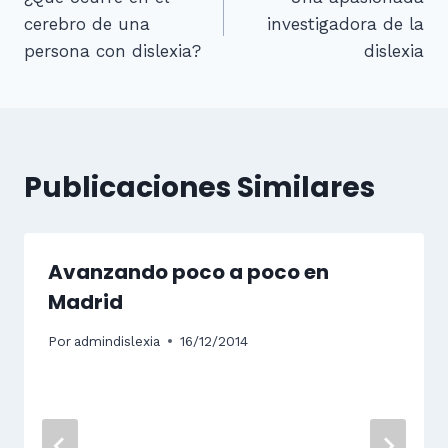
de
cerebro de una
investigadora de la
entradas
persona con dislexia?
dislexia
Publicaciones Similares
Avanzando poco a poco en
Madrid
Por
admindislexia
16/12/2014