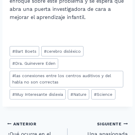
enfoque sobre este problema y se espera que
abra una puerta investigadora de cara a
mejorar el aprendizaje infantil.
Etiquetas
#
Bart Boets
#
cerebro disléxico
de
#
Dra. Guinevere Eden
la
entrada:
#
las conexiones entre los centros auditivos y del
habla no son correctas
#
Muy Interesante dislexia
#
Nature
#
Science
Navegación
ANTERIOR
SIGUIENTE
¿Qué ocurre en el
Una apasionada